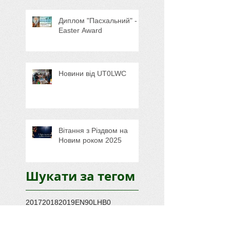
Диплом "Пасхальний" -
Easter Award
Новини від UT0LWC
Вітання з Різдвом на
Новим роком 2025
Шукати за тегом
2017
2018
2019
EN90L
HB0
Liechtenstein
RadioHUB
Silent Key
UFF
UR2LM
UR2LR
UR6LF