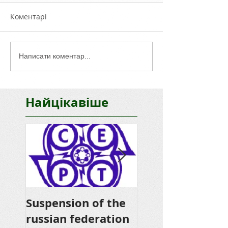
Коментарі
Написати коментар...
Найцікавіше
Suspension of the
Thank you for
russian federation
donations from