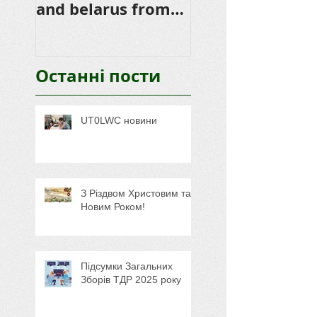
and belarus from
HB0 and HB9
CEPT Membership
Останні пости
UT0LWC новини
З Різдвом Христовим та
Новим Роком!
Підсумки Загальних
Зборів ТДР 2025 року