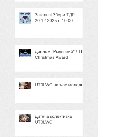
Загальні Збори ТДР
20.12.2025 о 10:00
Диплом "Різдвяний" / The
Christmas Award
UT0LWC навчає молодь
Дитяча колективка
UT0LWC