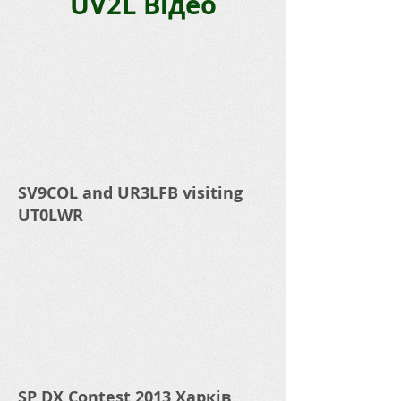
UV2L Відео
SV9COL and UR3LFB visiting
UT0LWR
SP DX Contest 2013 Харків