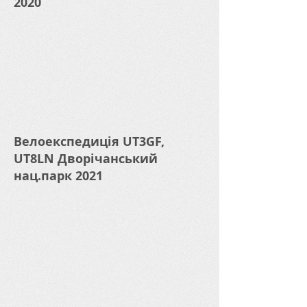
2020
Велоекспедиція UT3GF,
UT8LN Дворічанський
нац.парк 2021