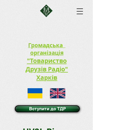
Громадська
організація
"Товариство
Друзів Радіо"
Харків
Вступити до ТДР