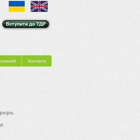
Вступити до ТДР
озивний
Контакти
рн/рік.
е.