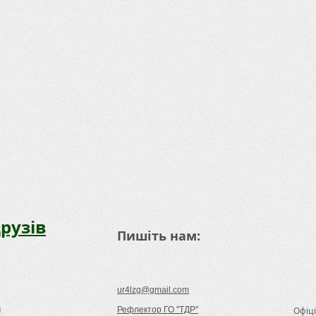
рузів
Пишіть нам:
ur4lzg@gmail.com
м
Рефлектор ГО "ТДР"​​​
Офіці