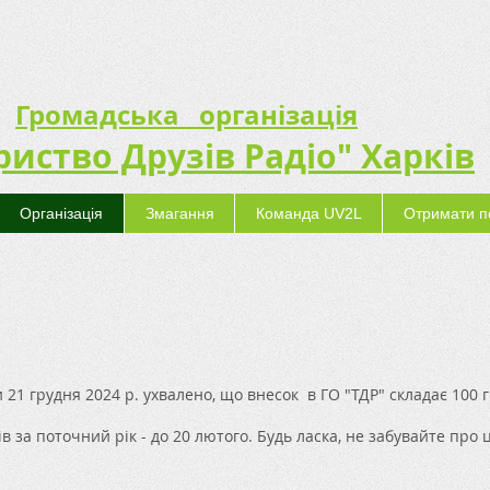
Громадська організація
риство Друзів Радіо" Харків
Організація
Змагання
Команда UV2L
Отримати п
21 грудня 2024 р. ухвалено, що внесок в ГО "ТДР" складає 100 г
в за поточний рік - до 20 лютого. Будь ласка, не забувайте про ц