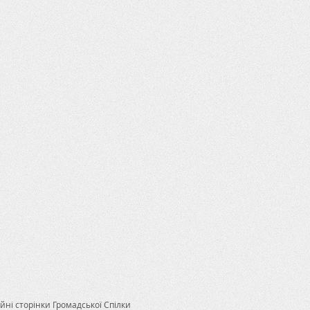
йні сторінки Громадської Спілки