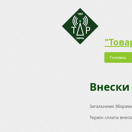
"Това
Головна
Внески
Загальними Зборами 
Термін сплати внескі