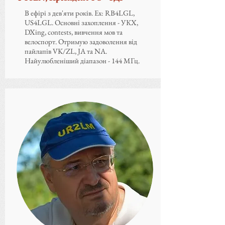
В ефірі з дев'яти років. Ex: RB4LGL,
US4LGL. Основні захоплення - УКХ,
DXing, contests, вивчення мов та
велоспорт. Отримую задоволення від
пайлапів VK/ZL, JA та NA.
Найулюбленіший діапазон - 144 МГц.