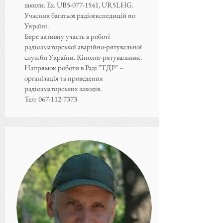
школи. Ex. UB5-077-1541, UR5LHG.
Учасник багатьох радіоекспедицій по
Україні.
Бере активну участь в роботі
радіоаматорської аварійно-рятувальної
служби України. Кінолог-рятувальник.
Напрямок роботи в Раді "ТДР" –
організація та проведення
радіоаматорських заходів.
Тел: 067-112-7373