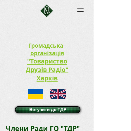
Громадська
організація
"Товариство
Друзів Радіо"
Харків
Вступити до ТДР
Члени Ради ГО "ТДР"