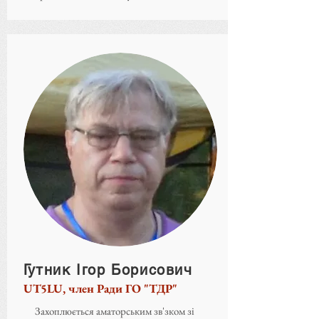
Гутник Ігор Борисович
UT5LU, член Ради ГО "ТДР"
Захоплюється аматорським зв'зком зі