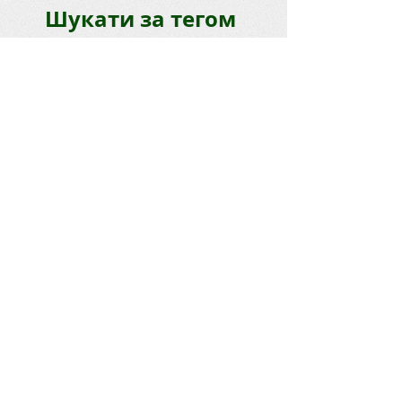
Шукати за тегом
2017
2018
2019
EN90L
HB0
Liechtenstein
RadioHUB
Silent Key
UFF
UR2LM
UR2LR
UR6LF
UR6LLC
URFF
UT0LWB
UT0LWD
UT7LWW
UT8LL
UV2L
donation
results
support
war
Єфремівка
ВРЛ
Грачёвка
Грачівка
Збори
Ліхтенштейн
Офіційно
Полевой день
Польовий день
Рада
РадіоХАБ
Слобожанський спринт
УКВ
УКХ
ХСКХ
Шевлюга
відкриття
диплом
експедиція
змагання
конференція
кубок Русинова
нагородження
награждение
открытие
офис
офіс
польовий
протокол
підсумки
результати
результаты
ремонт
сайт
спец. позивний
спец. позывной
чемпионат
чемпіонат