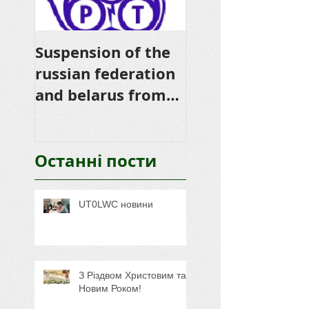
Suspension of the
Thank you for
russian federation
donations from
and belarus from
HB0 and HB9
CEPT Membership
Останні пости
UT0LWC новини
З Різдвом Христовим та
Новим Роком!