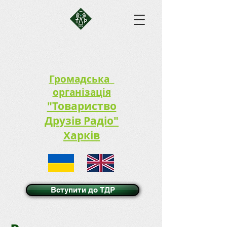
Громадська
організація
"Товариство
Друзів Радіо"
Харків
Вступити до ТДР