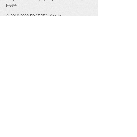
радіо.
©
2016-2023
ГО "ТДР", Харків
Офіційні сторінки Громадської Спілки
"Всеукраїнська радіоаматорська ліга"
в мережі Інтернет та Фейсбук:
www.vrl.org.ua
Пишіть нам:
ur4lzg@gmail.com
Рефлектор ГО "ТДР"​​​