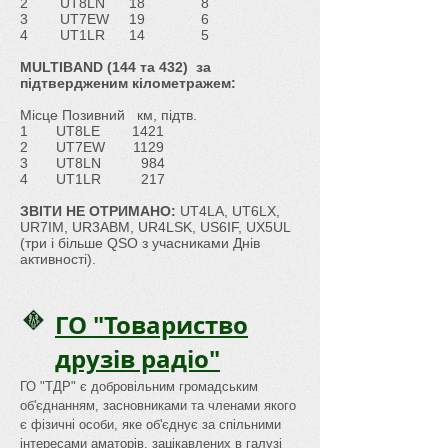
2 UT8LN 18 8
3 UT7EW 19 6
4 UT1LR 14 5
MULTIBAND (144 та 432) за
підтвердженим кілометражем:
Місце Позивний км, підтв.
1 UT8LE 1421
2 UT7EW 1129
3 UT8LN 984
4 UT1LR 217
ЗВІТИ НЕ ОТРИМАНО:
UT4LA, UT6LX,
UR7IM, UR3ABM, UR4LSK, US6IF, UX5UL
(три і більше QSO з учасниками Днів
активності).
ГО "Товариство
друзів радіо"
ГО "ТДР" є добровільним громадським
об'єднанням, засновниками та членами якого
є фізичні особи, яке об'єднує за спільними
інтересами аматорів, зацікавлених в галузі