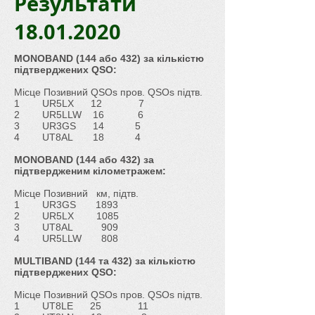
Результати
18.01.2020
MONOBAND (144 або 432) за кількістю
підтверджених QSO:
Місце Позивний QSOs пров. QSOs підтв.
1 UR5LX 12 7
2 UR5LLW 16 6
3 UR3GS 14 5
4 UT8AL 18 4
MONOBAND (144 або 432) за
підтвердженим кілометражем:
Місце Позивний км, підтв.
1 UR3GS 1893
2 UR5LX 1085
3 UT8AL 909
4 UR5LLW 808
MULTIBAND (144 та 432) за кількістю
підтверджених QSO:
Місце Позивний QSOs пров. QSOs підтв.
1 UT8LE 25 11