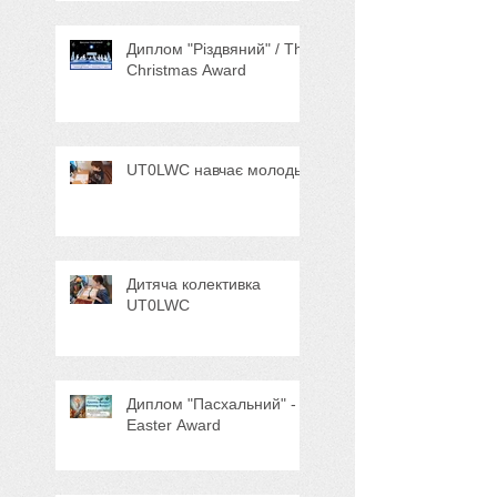
Диплом "Різдвяний" / The
Christmas Award
UT0LWC навчає молодь
Дитяча колективка
UT0LWC
Диплом "Пасхальний" -
Easter Award