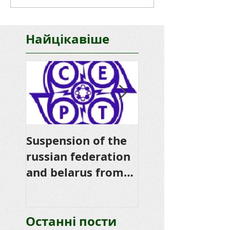
Найцікавіше
Suspension of the
Thank you for
russian federation
donations from
and belarus from
HB0 and HB9
CEPT Membership
Останні пости