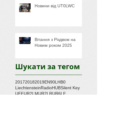
Новини від UT0LWC
Вітання з Різдвом на
Новим роком 2025
Шукати за тегом
2017
2018
2019
EN90L
HB0
Liechtenstein
RadioHUB
Silent Key
UFF
UR2LM
UR2LR
UR6LF
UR6LLC
URFF
UT0LWB
UT0LWD
UT7LWW
UT8LL
UV2L
donation
results
support
war
Єфремівка
ВРЛ
Грачёвка
Грачівка
Збори
Ліхтенштейн
Офіційно
Полевой день
Польовий день
Рада
РадіоХАБ